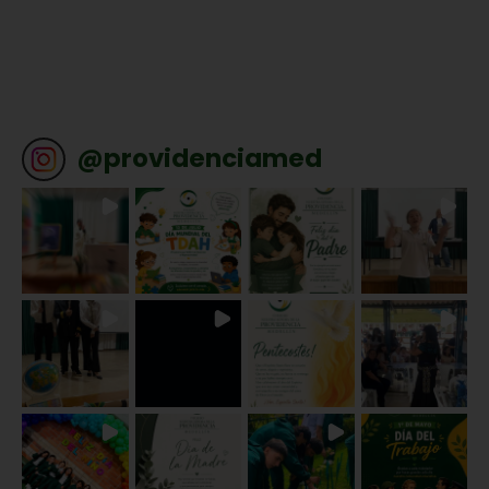
@
providenciamed