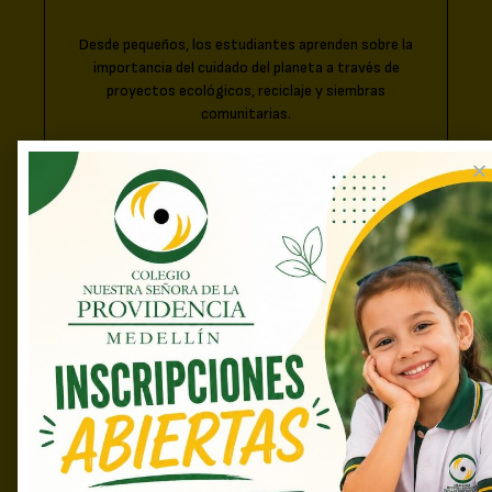
Desde pequeños, los estudiantes aprenden sobre la
importancia del cuidado del planeta a través de
proyectos ecológicos, reciclaje y siembras
comunitarias.
Comunidad educativa
comprometida
Fomentamos una relación cercana y colaborativa
entre estudiantes, docentes y familias, creando un
ambiente de confianza y apoyo mutuo que enriquece
el proceso de aprendizaje y fortalece los vínculos
sociales.